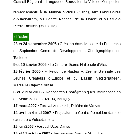
Conseil Régional – Languedoc Roussillon, la Ville de Montpellier
remerciements à la Maison Victoria (Gand), aux Laboratoires
d’Aubervilliers, au Centre National de la Danse et au Studio
Pierre Droulers (Marseille)
diffusion
23 et 24 septembre 2005
• Création dans le cadre du Printemps
de Septembre, Centre de Développement Chorégraphique de
Toulouse
9 et 10 janvier 2006
• Le Cratère, Scène Nationale d’Alès
18 février 2006
• « Retour de Naples », 12ème Biennale des
Jeunes Créateurs d’Europe et du Bassin Méditerranéen,
Marseille Objectif Danse
6 et 7 mai 2006
• Rencontres Chorégraphiques Internationales
de Seine-St-Denis, MC93, Bobigny
17 mars 2007
• Festival Artdanthé, Théâtre de Vanves
14 avril et 4 mai 2007
• Projection au Centre Pompidou dans le
cadre de « Vidéodanse »
16 juin 2007
• Festival Uzès Danse
13 et 14 octobre 2007
• Tanzquartier, Vienne / Autriche