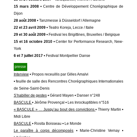
15 mars 2008
• Centre de Développement Chorégraphique de
Dijon
28 août 2008
• Tanzmesse à Düsseldorf / Allemagne
22 et 23 avril 2009
• Teatro Koreja, Lecce / Italie
29 et 30 août 2009
• Festival les Brigittines, Bruxelles / Belgique
15 et 16 octobre 2010
• Center for Performance Research, New-
York
6 et 7 juillet 2017
• Festival Montpellier Danse
presse
Interview
• Propos receuillis par Gilles Amalvi
• feuille de salle des Rencontres Chorégraphiques Internationales
de Seine-Saint-Denis
S’habiller de gestes
• Gérard Mayen • Danser n°248
BASCULE
• Jérôme Provençal • Les Inrockuptibles n°516
« BASCULE » … Jusqu’au bout des convictions
• Thierry Martin •
Midi Libre
BASCULE
• Rosita Boisseau • Le Monde
Le paraître à corps décomposés
• Marie-Christine Vernay •