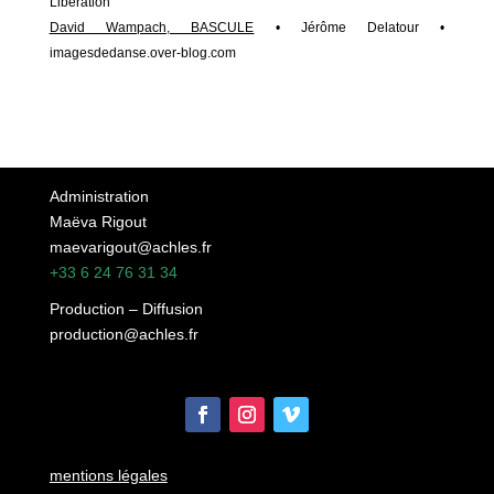
Libération
David Wampach, BASCULE
• Jérôme Delatour •
imagesdedanse.over-blog.com
Administration
Maëva Rigout
maevarigout@achles.fr
+33 6 24 76 31 34
Production – Diffusion
production@achles.fr
mentions légales