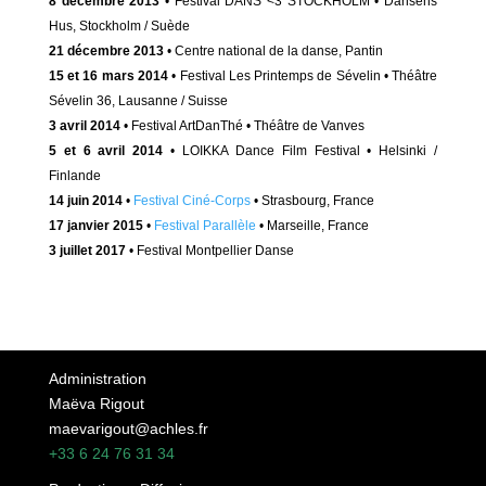
8 décembre 2013
• Festival DANS <3 STOCKHOLM • Dansens
Hus, Stockholm / Suède
21 décembre 2013
• Centre national de la danse, Pantin
15 et 16 mars 2014
• Festival Les Printemps de Sévelin • Théâtre
Sévelin 36, Lausanne / Suisse
3 avril 2014
• Festival ArtDanThé • Théâtre de Vanves
5 et 6 avril 2014
• LOIKKA Dance Film Festival • Helsinki /
Finlande
14 juin 2014
•
Festival Ciné-Corps
• Strasbourg, France
17 janvier 2015
•
Festival Parallèle
• Marseille, France
3 juillet 2017
• Festival Montpellier Danse
Administration
Maëva Rigout
maevarigout@achles.fr
+33 6 24 76 31 34