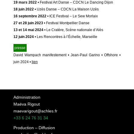
19 mars 2022
• Festival Art Danse – CDCN Le Dancing Dijon
18 juin 2022
• Uzès Danse – CDCN La Maison Uzès
16 septembre 2022
• ICE Festival – Le Sew Morlaix
27 et 28 juin 2023
• Festival Montpellier Danse
13 et 14 mai 2024
• Le Cratère, Scène nationale d’Alès
12 juin 2024
• Les Rencontres à l’Échelle, Marseille
presse
David Wampach manifestement • Jean-Paul Garino • Offshore •
juin 2024 •
lien
Administration
Maëva Rigout
maevarigout@achles.fr
+33 6 24 76 31 34
Production – Diffusion