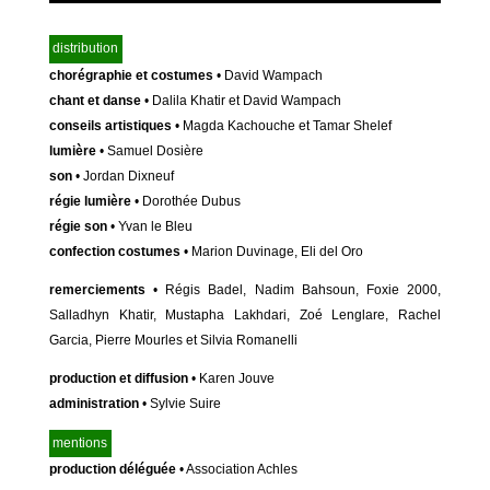
distribution
chorégraphie et costumes
• David Wampach
chant et danse
• Dalila Khatir et David Wampach
conseils artistiques
• Magda Kachouche et Tamar Shelef
lumière
• Samuel Dosière
son
• Jordan Dixneuf
régie lumière
• Dorothée Dubus
régie son
• Yvan le Bleu
confection costumes
• Marion Duvinage, Eli del Oro
remerciements
• Régis Badel, Nadim Bahsoun, Foxie 2000,
Salladhyn Khatir, Mustapha Lakhdari, Zoé Lenglare, Rachel
Garcia, Pierre Mourles et Silvia Romanelli
production et diffusion
• Karen Jouve
administration
• Sylvie Suire
mentions
production déléguée
• Association Achles