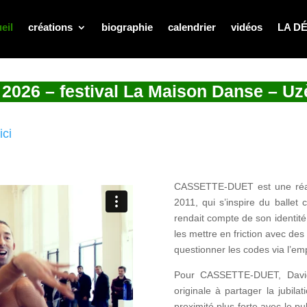
eil
créations
biographie
calendrier
vidéos
LA D
026 – festival La Maison Danse – Uz
:
ici
CASSETTE-DUET est une réad
2011, qui s’inspire du ballet 
rendait compte de son identité 
les mettre en friction avec d
questionner les codes via l’e
Pour CASSETTE-DUET, David
originale à partager la jubila
proximité plus forte avec le p