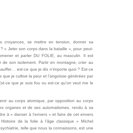
ses croyances, se mettre en tension, donner sa
? « Jeter son corps dans la bataille », pour peut-
romener et parler DU FOLIE, au masculin. Il est
ir de son isolement. Partir en montagne, crier au
auffer… est-ce que je dis n’importe quoi ? Est-ce
ce que je cultive la peur et l’angoisse générées par
st-ce que je suis fou ou est-ce qu’on veut me le
venir au corps atomique, par opposition au corps
es organes et de ses automatismes, rendu à sa
dre à « danser à l’envers » et faire de cet envers
istoire de la folie à l’âge classique » Michel
ychiatrie, telle que nous la connaissons, est une