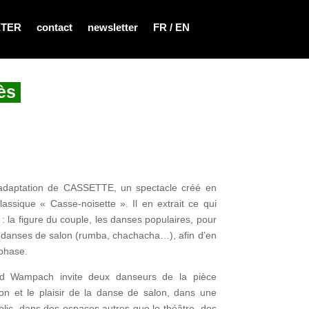
ÉTER
contact
newsletter
FR / EN
ès
aptation de CASSETTE, un spectacle créé en
classique « Casse-noisette ». Il en extrait ce qui
: la figure du couple, les danses populaires, pour
es danses de salon (rumba, chachacha…), afin d’en
mphase.
 Wampach invite deux danseurs de la pièce
tion et le plaisir de la danse de salon, dans une
ublic, dans des espaces autres que le théâtre, des