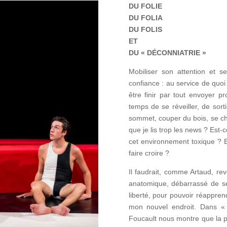
DU FOLIE
DU FOLIA
DU FOLIS
ET
DU « DÉCONNIATRIE »
Mobiliser son attention et 
confiance : au service de quoi 
être finir par tout envoyer p
temps de se réveiller, de sort
sommet, couper du bois, se ch
que je lis trop les news ? Est-
cet environnement toxique ? E
faire croire ?
Il faudrait, comme Artaud, re
anatomique, débarrassé de s
liberté, pour pouvoir réappren
mon nouvel endroit. Dans « H
Foucault nous montre que la ps