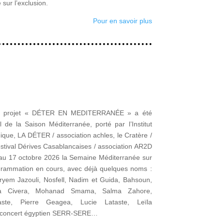
sur l’exclusion.
Pour en savoir plus
, le projet « DÉTER EN MEDITERRANÉE » a été
 de la Saison Méditerranée, porté par l’Institut
ique, LA DÉTER / association achles, le Cratère /
festival Dérives Casablancaises / association AR2D
 au 17 octobre 2026 la Semaine Méditerranée sur
rammation en cours, avec déjà quelques noms :
Meryem Jazouli, Nosfell, Nadim et Guida, Bahsoun,
a Civera, Mohanad Smama,
Salma Zahore,
ste, Pierre Geagea, Lucie Lataste, Leïla
 le concert égyptien SERR-SERE…